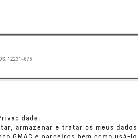
S, 12231--675
-140
Privacidade.
etar, armazenar e tratar os meus dados
anco GMAC e parceiros bem como usá-lo