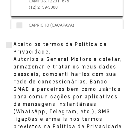
CAMPOS, 12231--675
(12) 2139-3000
CAPRICHO (CACAPAVA)
AV. HENRY NESTLÉ, 2.200
BAIRRO VILA GALVÃO CAÇAPAVA, SP
Aceito os termos da Política de
12286--140
(12) 3655-2022
Privacidade.
Autorizo a General Motors a coletar,
armazenar e tratar os meus dados
pessoais, compartilha-los com sua
rede de concessionárias, Banco
GMAC e parceiros bem como usá-los
para comunicações por aplicativos
de mensagens instantâneas
(WhatsApp, Telegram, etc.), SMS,
ligações e e-mails nos termos
previstos na Política de Privacidade.