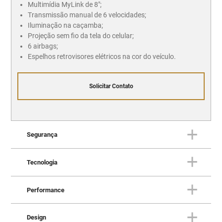
Multimídia MyLink de 8";
Transmissão manual de 6 velocidades;
Iluminação na caçamba;
Projeção sem fio da tela do celular;
6 airbags;
Espelhos retrovisores elétricos na cor do veículo.
Solicitar Contato
Segurança
Tecnologia
SEGURANÇA
Sua proteção também é nossa
Performance
prioridade
TECNOLOGIA
Você sempre conectado ao
Design