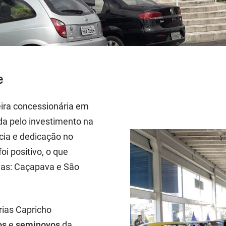
e
ira concessionária em
da pelo investimento na
cia e dedicação no
oi positivo, o que
ias: Caçapava e São
rias Capricho
os
e
seminovos
da