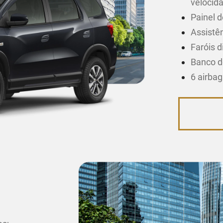
velocid
Painel d
Assistên
Faróis d
Banco d
6 airba