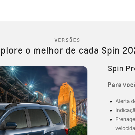
VERSÕES
plore o melhor de cada Spin 2
Spin P
Para você
Alerta d
Indicaçã
Frenage
velocid