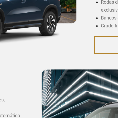
Rodas d
exclusiv
Bancos 
Grade f
es;
utomático